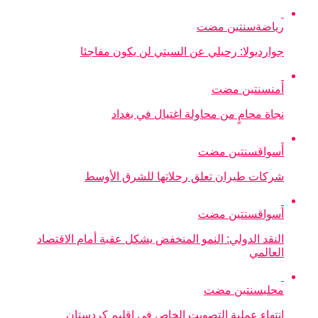
رياضة
سنتين مضت
جوارديولا: رحيلي عن السيتي لن يكون مفاجئا
أمن
سنتين مضت
نجاة محامٍ من محاولة اغتيال في بغداد
أسواق
سنتين مضت
شركات طيران تعلق رحلاتها للشرق الأوسط
أسواق
سنتين مضت
النقد الدولي: النمو المنخفض يشكل عقبة أمام الاقتصاد
العالمي
محلي
سنتين مضت
انتهاء عملية التصويت الخاص في إقليم كردستان