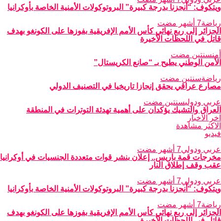
ويتكوف: “أنجزنا بدرجة كبيرة” البروتوكولات الأمنية الخاصة بأوكرانيا
رياضة
7 أشهر مضت
الجزائر إلى ربع نهائي كأس الأمم الإفريقية بفوزها على الكونغو بهدف
قاتل في اللحظات الأخيرة
أمن
سنتين مضت
الأمن الوطني يطيح بـ “صانع الكريستال”
رياضة
سنتين مضت
مصارع عراقي يحقق إنجازا تاريخيا في التصنيف الدولي
عربي ودولي
سنتين مضت
العراق والتشيك يؤكدان على أهمية تهدئة التوترات في المنطقة
اخر الاخبار
الاكثر مشاهدة
فيديو
عربي ودولي
7 أشهر مضت
مخرجات قمة باريس.. إعلان بنشر قوات متعددة الجنسيات في أوكرانيا
عقب وقف إطلاق النار
عربي ودولي
7 أشهر مضت
ويتكوف: “أنجزنا بدرجة كبيرة” البروتوكولات الأمنية الخاصة بأوكرانيا
رياضة
7 أشهر مضت
الجزائر إلى ربع نهائي كأس الأمم الإفريقية بفوزها على الكونغو بهدف
قاتل في اللحظات الأخيرة