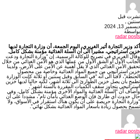
نشرت قبل
سنتين ,
ديسمبر 13, 2024
بواسطة
radar posts
أكد وزير التجارة أثير الغريري، اليوم الجمعة، أن وزارة التجارة لديها
خزين استراتيجي، مشيراً الى أن السلة الغذائية مؤمنة بشكل كامل.
وقال الغريري في تصريح للوكالة الرسمية، إن “وزارة التجارة ودعت
الجانب الأول أو الشق الأول من عملها الذي هو الأمن الغذائي من خلال
تحقيق الأمن الغذائي الذي لا يقل أهمية عن الأمن على الأرض، ولدينا
خزين استراتيجي من جميع المواد الغذائية وخاصة من محصول
الحنطة”، لافتاً الى أنه “في السابق وقبل سنتين أو ثلاثة كانت الوزارة
تطمح بأن يصل خزين الطوارئ الى ثلاثة أشهر، لكنه حالياً لديها خزين
استراتيجي يتجاوز سقف الكميات المقررة بالستة أشهر”.
وأضاف أن “السلة الغذائية والمواد الأخرى مؤمنة بشكل كامل، وفي
حال حدوث أي طارئ فإن الوضع الغذائي بأمان تام”، مشدداً على أن
“وزارة التجارة حريصة على أن يكون هناك استقرار في الأسواق، ولا
تسمح بحصول زيادة بأسعار المواد الغذائية بشكل نهائي”.
radar posts