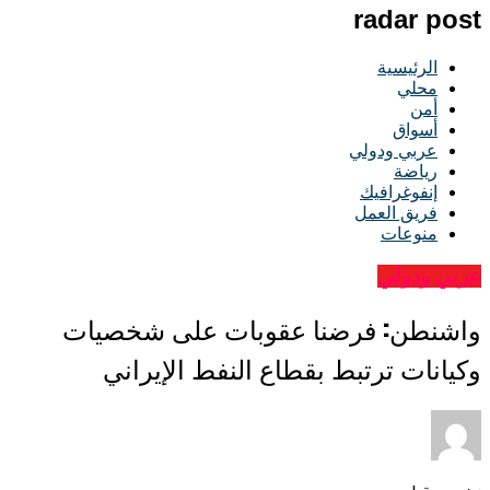
radar post
الرئيسية
محلي
أمن
أسواق
عربي ودولي
رياضة
إنفوغرافيك
فريق العمل
منوعات
عربي ودولي
واشنطن: فرضنا عقوبات على شخصيات
وكيانات ترتبط بقطاع النفط الإيراني