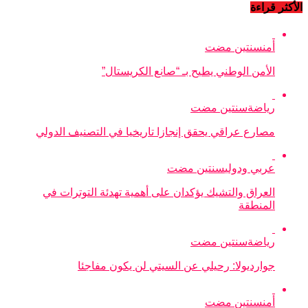
الأكثر قراءة
أمن
سنتين مضت
الأمن الوطني يطيح بـ “صانع الكريستال”
رياضة
سنتين مضت
مصارع عراقي يحقق إنجازا تاريخيا في التصنيف الدولي
عربي ودولي
سنتين مضت
العراق والتشيك يؤكدان على أهمية تهدئة التوترات في
المنطقة
رياضة
سنتين مضت
جوارديولا: رحيلي عن السيتي لن يكون مفاجئا
أمن
سنتين مضت