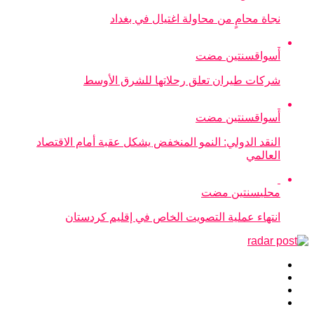
نجاة محامٍ من محاولة اغتيال في بغداد
أسواق
سنتين مضت
شركات طيران تعلق رحلاتها للشرق الأوسط
أسواق
سنتين مضت
النقد الدولي: النمو المنخفض يشكل عقبة أمام الاقتصاد
العالمي
محلي
سنتين مضت
انتهاء عملية التصويت الخاص في إقليم كردستان