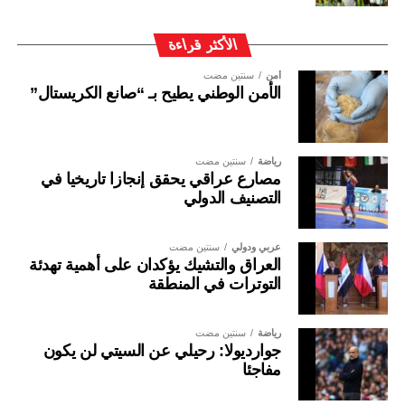
الأكثر قراءة
أمن
سنتين مضت
الأمن الوطني يطيح بـ “صانع الكريستال”
رياضة
سنتين مضت
مصارع عراقي يحقق إنجازا تاريخيا في
التصنيف الدولي
عربي ودولي
سنتين مضت
العراق والتشيك يؤكدان على أهمية تهدئة
التوترات في المنطقة
رياضة
سنتين مضت
جوارديولا: رحيلي عن السيتي لن يكون
مفاجئا