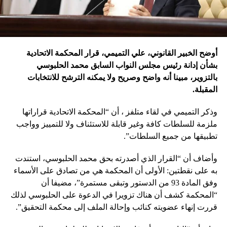
أوضح الخبير القانوني، علي التميمي، قرار المحكمة الاتحادية
بشأن إدانة رئيس مجلس النواب السابق محمد الحلبوسي
بالتزوير، مبينا أنه واضح وصريح ولا يمكنه الترشح للانتخابات
المقبلة.
وذكر التميمي في لقاء متلفز ، أن “المحكمة الاتحادية قراراتها
ملزمة للسلطات كافة وغير قابلة للاستئناف ولا للتمييز وواجب
تطبيقها من جميع السلطات”.
وأضاف أن “القرار الذي أصدرته بحق محمد الحلبوسي، استندت
به على نقطتين: الأولى أن المحكمة هي من تصادق على الأسماء
وفق المادة 93 من الدستور وتبقى مستمرة”، مضيفا أن
“المحكمة كشف أن هناك تزويرا في الدعوة على الحلبوسي لذلك
قررت إنهاء عضويته كنائب وإحالة الملف إلى محكمة التحقيق”.