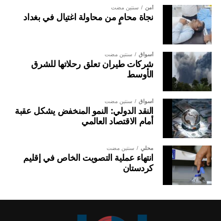
أمن
سنتين مضت
نجاة محامٍ من محاولة اغتيال في بغداد
أسواق
سنتين مضت
شركات طيران تعلق رحلاتها للشرق
الأوسط
أسواق
سنتين مضت
النقد الدولي: النمو المنخفض يشكل عقبة
أمام الاقتصاد العالمي
محلي
سنتين مضت
انتهاء عملية التصويت الخاص في إقليم
كردستان