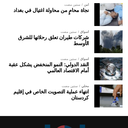
أمن
سنتين مضت
نجاة محامٍ من محاولة اغتيال في بغداد
أسواق
سنتين مضت
شركات طيران تعلق رحلاتها للشرق
الأوسط
أسواق
سنتين مضت
النقد الدولي: النمو المنخفض يشكل عقبة
أمام الاقتصاد العالمي
محلي
سنتين مضت
انتهاء عملية التصويت الخاص في إقليم
كردستان