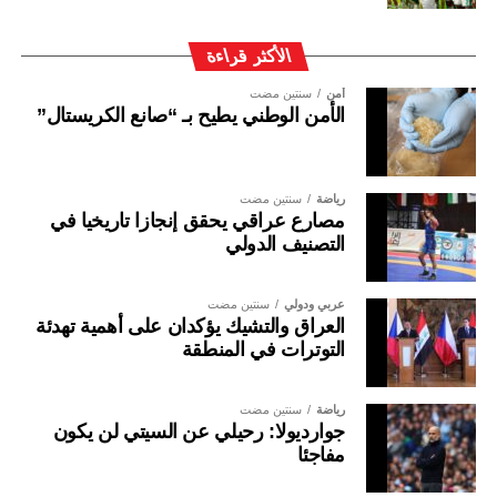
الأكثر قراءة
أمن
سنتين مضت
الأمن الوطني يطيح بـ “صانع الكريستال”
رياضة
سنتين مضت
مصارع عراقي يحقق إنجازا تاريخيا في
التصنيف الدولي
عربي ودولي
سنتين مضت
العراق والتشيك يؤكدان على أهمية تهدئة
التوترات في المنطقة
رياضة
سنتين مضت
جوارديولا: رحيلي عن السيتي لن يكون
مفاجئا