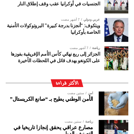
الجنسيات في أوكرانيا عقب وقف إطلاق النار
عربي ودولي
7 أشهر مضت
ويتكوف: “أنجزنا بدرجة كبيرة” البروتوكولات الأمنية
الخاصة بأوكرانيا
رياضة
7 أشهر مضت
الجزائر إلى ربع نهائي كأس الأمم الإفريقية بفوزها
على الكونغو بهدف قاتل في اللحظات الأخيرة
الأكثر قراءة
أمن
سنتين مضت
الأمن الوطني يطيح بـ “صانع الكريستال”
رياضة
سنتين مضت
مصارع عراقي يحقق إنجازا تاريخيا في
التصنيف الدولي