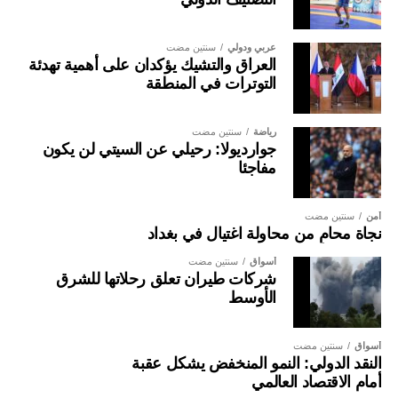
عربي ودولي
سنتين مضت
العراق والتشيك يؤكدان على أهمية تهدئة
التوترات في المنطقة
رياضة
سنتين مضت
جوارديولا: رحيلي عن السيتي لن يكون
مفاجئا
أمن
سنتين مضت
نجاة محامٍ من محاولة اغتيال في بغداد
أسواق
سنتين مضت
شركات طيران تعلق رحلاتها للشرق
الأوسط
أسواق
سنتين مضت
النقد الدولي: النمو المنخفض يشكل عقبة
أمام الاقتصاد العالمي