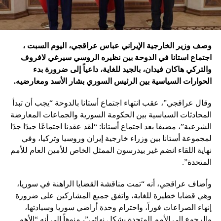
وصف وزير الخارجية الإيراني عباس عراقجي، اليوم السبت ،
اجتماع استانا في الدوحة بين نظيره الروسي سيرغي لافروف
والتركي هاكان فيدان، بالجيد للغاية، داعياً إلى ضرورة بدء
الحوارات السياسية بين الرئيس السوري بشار الأسد ومعارضيه.
وقال عراقجي”، عقب انتهاء اجتماع أستانا بالدوحة “يجب أن تبدأ
المحادثات السياسية بين الحكومة السورية والجماعات المعارضة
الشرعية”، مضيفا بعد اجتماع أستانا: “لقد عقدنا اجتماعًا جيدًا جدًا
لمجموعة أستانا بين وزراء خارجية إيران وروسيا وتركيا، وفي
نهاية اللقاء انضم غير بيدرسون الممثل الخاص للأمين العام للأمم
المتحدة”.
وأضاف عراقجي، أنه “تمت مناقشة القضايا الراهنة في سوريا،
وهي قضايا خطيرة للغاية، واتفق جميع المشاركين على ضرورة
إنهاء الصراعات فوراً، واحترام وحدة أراضي سوريا وسيادتها،
والرجوع إلى الأمم المتحدة بشكل نهائي”، منوهاً إلى أنه “الأهم