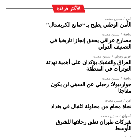
الأكثر قراءة
أمن
سنتين مضت
الأمن الوطني يطيح بـ “صانع الكريستال”
رياضة
سنتين مضت
مصارع عراقي يحقق إنجازا تاريخيا في
التصنيف الدولي
عربي ودولي
سنتين مضت
العراق والتشيك يؤكدان على أهمية تهدئة
التوترات في المنطقة
رياضة
سنتين مضت
جوارديولا: رحيلي عن السيتي لن يكون
مفاجئا
أمن
سنتين مضت
نجاة محامٍ من محاولة اغتيال في بغداد
أسواق
سنتين مضت
شركات طيران تعلق رحلاتها للشرق
الأوسط