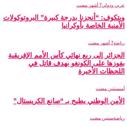
عربي ودولي
7 أشهر مضت
ويتكوف: “أنجزنا بدرجة كبيرة” البروتوكولات
الأمنية الخاصة بأوكرانيا
رياضة
7 أشهر مضت
الجزائر إلى ربع نهائي كأس الأمم الإفريقية
بفوزها على الكونغو بهدف قاتل في
اللحظات الأخيرة
أمن
سنتين مضت
الأمن الوطني يطيح بـ “صانع الكريستال”
رياضة
سنتين مضت