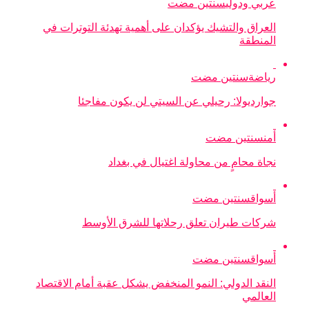
عربي ودولي
سنتين مضت
العراق والتشيك يؤكدان على أهمية تهدئة التوترات في
المنطقة
رياضة
سنتين مضت
جوارديولا: رحيلي عن السيتي لن يكون مفاجئا
أمن
سنتين مضت
نجاة محامٍ من محاولة اغتيال في بغداد
أسواق
سنتين مضت
شركات طيران تعلق رحلاتها للشرق الأوسط
أسواق
سنتين مضت
النقد الدولي: النمو المنخفض يشكل عقبة أمام الاقتصاد
العالمي