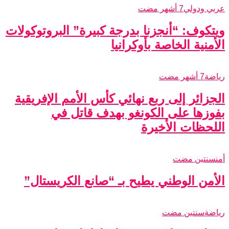
عربي ودولي
7 أشهر مضت
ويتكوف: “أنجزنا بدرجة كبيرة” البروتوكولات
الأمنية الخاصة بأوكرانيا
رياضة
7 أشهر مضت
الجزائر إلى ربع نهائي كأس الأمم الإفريقية
بفوزها على الكونغو بهدف قاتل في
اللحظات الأخيرة
أمن
سنتين مضت
الأمن الوطني يطيح بـ “صانع الكريستال”
رياضة
سنتين مضت