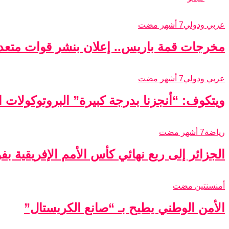
عربي ودولي
7 أشهر مضت
مخرجات قمة باريس.. إعلان بنشر قوات متعدد
عربي ودولي
7 أشهر مضت
ويتكوف: “أنجزنا بدرجة كبيرة” البروتوكولات الأ
رياضة
7 أشهر مضت
الجزائر إلى ربع نهائي كأس الأمم الإفريقية ب
أمن
سنتين مضت
الأمن الوطني يطيح بـ “صانع الكريستال”