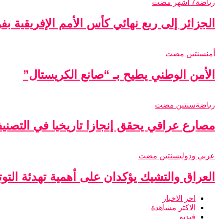
رياضة
7 أشهر مضت
الجزائر إلى ربع نهائي كأس الأمم الإفريقية ب
أمن
سنتين مضت
الأمن الوطني يطيح بـ “صانع الكريستال”
رياضة
سنتين مضت
مصارع عراقي يحقق إنجازا تاريخيا في التصني
عربي ودولي
سنتين مضت
العراق والتشيك يؤكدان على أهمية تهدئة التو
اخر الاخبار
الاكثر مشاهدة
فيديو