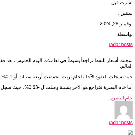
نشرت قبل
سنتين ,
نوفمبر 28, 2024
بواسطة
radar posts
سجلت أسعار النفط تراجعاً بسيطاُ في تعاملات اليوم الخميس، بعد ق
العالم.
حيث سجلت العقود الآجلة لخام برنت انخفضت أربعة سنتات أو 0.1% إلى 72.79 دولار للبرميل، كما انخفضت العقود الآجلة لخام غرب تكساس الوسيط الأميركي سنتاً واحداً إلى 68.71 دولار للبرميل.
أما خام البصرة فتراجع هو الآخر بنسبة وصلت ل -0.63%، حيث سجل المتوسط 70.77 دولاراً، بينما سجل الثقيل 67.61 دولاراً للبرميل.
خام البصرة
radar posts