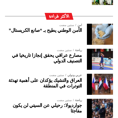
الأكثر قراءة
أمن
سنتين مضت
الأمن الوطني يطيح بـ “صانع الكريستال”
رياضة
سنتين مضت
مصارع عراقي يحقق إنجازا تاريخيا في
التصنيف الدولي
عربي ودولي
سنتين مضت
العراق والتشيك يؤكدان على أهمية تهدئة
التوترات في المنطقة
رياضة
سنتين مضت
جوارديولا: رحيلي عن السيتي لن يكون
مفاجئا