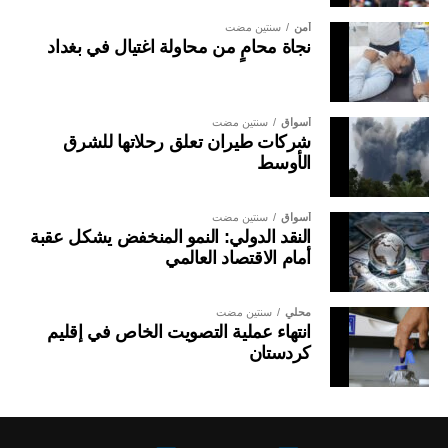
أمن
سنتين مضت
نجاة محامٍ من محاولة اغتيال في بغداد
أسواق
سنتين مضت
شركات طيران تعلق رحلاتها للشرق
الأوسط
أسواق
سنتين مضت
النقد الدولي: النمو المنخفض يشكل عقبة
أمام الاقتصاد العالمي
محلي
سنتين مضت
انتهاء عملية التصويت الخاص في إقليم
كردستان