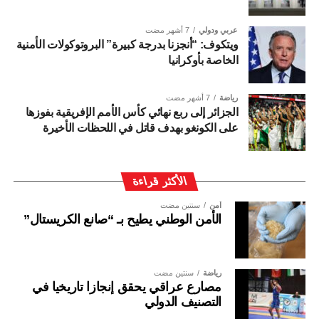
عربي ودولي
7 أشهر مضت
ويتكوف: “أنجزنا بدرجة كبيرة” البروتوكولات الأمنية
الخاصة بأوكرانيا
رياضة
7 أشهر مضت
الجزائر إلى ربع نهائي كأس الأمم الإفريقية بفوزها
على الكونغو بهدف قاتل في اللحظات الأخيرة
الأكثر قراءة
أمن
سنتين مضت
الأمن الوطني يطيح بـ “صانع الكريستال”
رياضة
سنتين مضت
مصارع عراقي يحقق إنجازا تاريخيا في
التصنيف الدولي