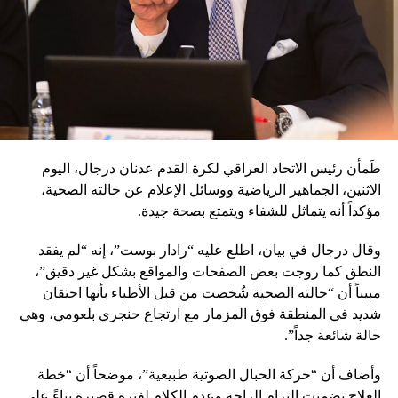
طَمأن رئيس الاتحاد العراقي لكرة القدم عدنان درجال، اليوم
الاثنين، الجماهير الرياضية ووسائل الإعلام عن حالته الصحية،
مؤكداً أنه يتماثل للشفاء ويتمتع بصحة جيدة.
وقال درجال في بيان، اطلع عليه “رادار بوست”، إنه “لم يفقد
النطق كما روجت بعض الصفحات والمواقع بشكل غير دقيق”،
مبيناً أن “حالته الصحية شُخصت من قبل الأطباء بأنها احتقان
شديد في المنطقة فوق المزمار مع ارتجاع حنجري بلعومي، وهي
حالة شائعة جداً”.
وأضاف أن “حركة الحبال الصوتية طبيعية”، موضحاً أن “خطة
العلاج تضمنت التزام الراحة وعدم الكلام لفترة قصيرة بناءً على