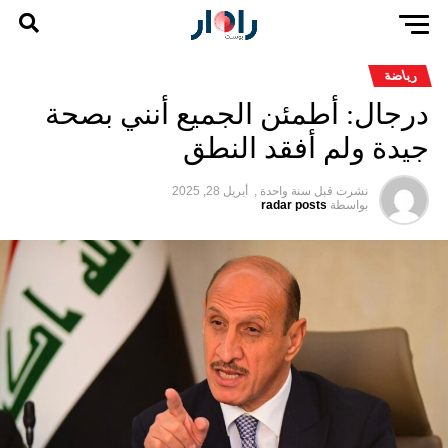
رياضة
درجال: أطمئن الجميع أنني بصحة
جيدة ولم أفقد النطق
نشرت قبل
سنة واحدة ,
أبريل 28, 2025
بواسطة
radar posts