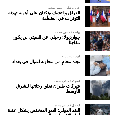
عربي ودولي
سنتين مضت
العراق والتشيك يؤكدان على أهمية تهدئة
التوترات في المنطقة
رياضة
سنتين مضت
جوارديولا: رحيلي عن السيتي لن يكون
مفاجئا
أمن
سنتين مضت
نجاة محامٍ من محاولة اغتيال في بغداد
أسواق
سنتين مضت
شركات طيران تعلق رحلاتها للشرق
الأوسط
أسواق
سنتين مضت
النقد الدولي: النمو المنخفض يشكل عقبة