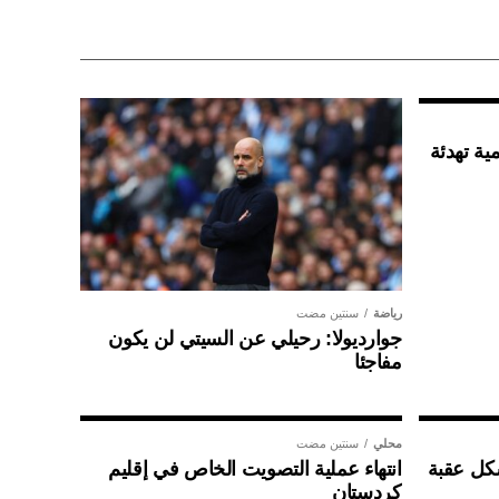
ية تهدئة
رياضة
سنتين مضت
جوارديولا: رحيلي عن السيتي لن يكون
مفاجئا
محلي
سنتين مضت
شكل عقبة
انتهاء عملية التصويت الخاص في إقليم
كردستان