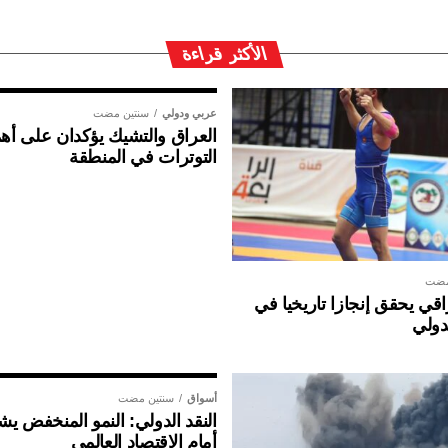
الأكثر قراءة
عربي ودولي
سنتين مضت
العراق والتشيك يؤكدان على أهم
التوترات في المنطقة
مضت
ي يحقق إنجازا تاريخيا في
دولي
أسواق
سنتين مضت
النقد الدولي: النمو المنخفض ي
أمام الاقتصاد العالمي