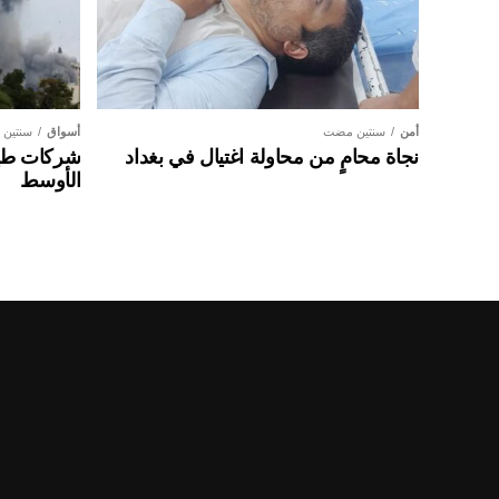
أمن
سنتين مضت
أسواق
سنتين
نجاة محامٍ من محاولة اغتيال في بغداد
شركات طير
الأوسط