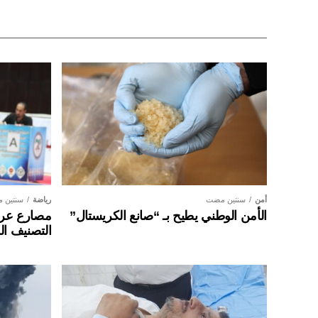
أمن
سنتين مضت
رياضة
سنتين 
الأمن الوطني يطيح بـ “صانع الكريستال”
مصارع عراق
التصنيف ال