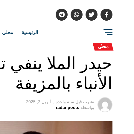
الرئيسية
محلي
محلي
حيدر الملا ينفي
الأنباء بالمزيفة
نشرت قبل
سنة واحدة ,
أبريل 2, 2025
بواسطة
radar posts