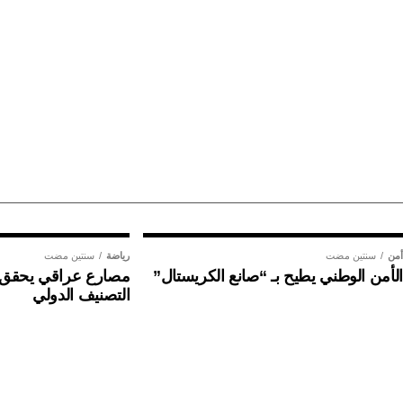
أمن
سنتين مضت
رياضة
سنتين مضت
الأمن الوطني يطيح بـ “صانع الكريستال”
مصارع عراقي يحقق إن
التصنيف الدولي