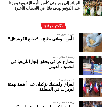
الجزائر إلى ربع نهائي كأس الأمم الإفريقية بفوزها
على الكونغو بهدف قاتل في اللحظات الأخيرة
الأكثر قراءة
أمن
سنتين مضت
الأمن الوطني يطيح بـ “صانع الكريستال”
رياضة
سنتين مضت
مصارع عراقي يحقق إنجازا تاريخيا في
التصنيف الدولي
عربي ودولي
سنتين مضت
العراق والتشيك يؤكدان على أهمية تهدئة
التوترات في المنطقة
رياضة
سنتين مضت
جوارديولا: رحيلي عن السيتي لن يكون