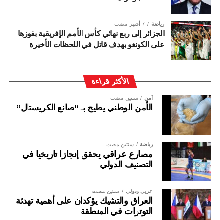
رياضة
7 أشهر مضت
الجزائر إلى ربع نهائي كأس الأمم الإفريقية بفوزها
على الكونغو بهدف قاتل في اللحظات الأخيرة
الأكثر قراءة
أمن
سنتين مضت
الأمن الوطني يطيح بـ “صانع الكريستال”
رياضة
سنتين مضت
مصارع عراقي يحقق إنجازا تاريخيا في
التصنيف الدولي
عربي ودولي
سنتين مضت
العراق والتشيك يؤكدان على أهمية تهدئة
التوترات في المنطقة