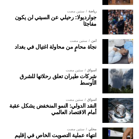
رياضة
سنتين مضت
جوارديولا: رحيلي عن السيتي لن يكون
مفاجئا
أمن
سنتين مضت
نجاة محامٍ من محاولة اغتيال في بغداد
أسواق
سنتين مضت
شركات طيران تعلق رحلاتها للشرق
الأوسط
أسواق
سنتين مضت
النقد الدولي: النمو المنخفض يشكل عقبة
أمام الاقتصاد العالمي
محلي
سنتين مضت
انتهاء عملية التصويت الخاص في إقليم