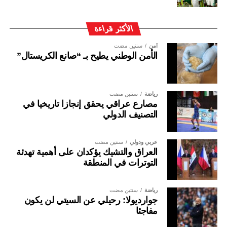
الأكثر قراءة
أمن
سنتين مضت
الأمن الوطني يطيح بـ “صانع الكريستال”
رياضة
سنتين مضت
مصارع عراقي يحقق إنجازا تاريخيا في
التصنيف الدولي
عربي ودولي
سنتين مضت
العراق والتشيك يؤكدان على أهمية تهدئة
التوترات في المنطقة
رياضة
سنتين مضت
جوارديولا: رحيلي عن السيتي لن يكون
مفاجئا