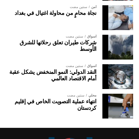
أمن
سنتين مضت
نجاة محامٍ من محاولة اغتيال في بغداد
أسواق
سنتين مضت
شركات طيران تعلق رحلاتها للشرق
الأوسط
أسواق
سنتين مضت
النقد الدولي: النمو المنخفض يشكل عقبة
أمام الاقتصاد العالمي
محلي
سنتين مضت
انتهاء عملية التصويت الخاص في إقليم
كردستان