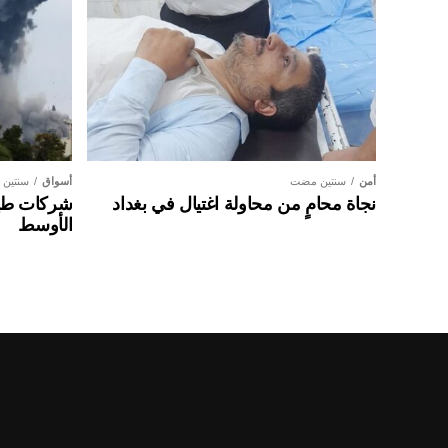
أمن
سنتين مضت
أسواق
سنتين
نجاة محامٍ من محاولة اغتيال في بغداد
شركات طير
الأوسط