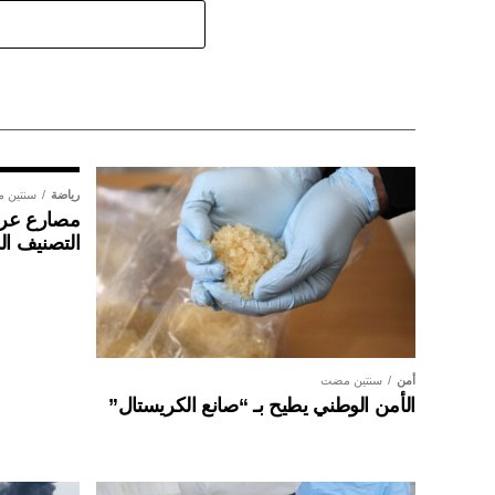
رياضة
سنتين 
مصارع عراق
التصنيف ال
أمن
سنتين مضت
الأمن الوطني يطيح بـ “صانع الكريستال”