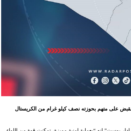
، القبض على متهم بحوزته نصف كيلو غرام من الكريستال
ادار بوست” إنه “بعملية امنية مميزة، تمكنت قوة من اللواء