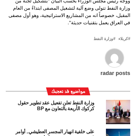
ووجّه رئيس مجلس الوزراء بحسب البيان “بتشكيل لجنة من
وزارة النفط تتولى وضع آلية لتشغيل المصفى ابتداءً من العام
المقبل، خصوصاً انه من المشاريع الاستراتيجية، وهو أول مصفى
في العراق يعمل بتقنيات حديثة”.
كربلاء
وزارة النفط
radar posts
مواضيع قد تعجبك
وزارة النفط تعلن تفعيل عقد تطوير حقول
كركوك الأربعة بالتعاون مع BP
على خلفية انهيار المجسر العطيشي.. أوامر