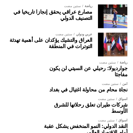
رياضة
سنتين مضت
مصارع عراقي يحقق إنجازا تاريخيا في
التصنيف الدولي
عربي ودولي
سنتين مضت
العراق والتشيك يؤكدان على أهمية تهدئة
التوترات في المنطقة
رياضة
سنتين مضت
جوارديولا: رحيلي عن السيتي لن يكون
مفاجئا
أمن
سنتين مضت
نجاة محامٍ من محاولة اغتيال في بغداد
أسواق
سنتين مضت
شركات طيران تعلق رحلاتها للشرق
الأوسط
أسواق
سنتين مضت
النقد الدولي: النمو المنخفض يشكل عقبة
أمام الاقتصاد العالمي