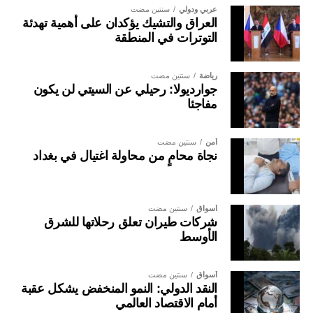
عربي ودولي
سنتين مضت
العراق والتشيك يؤكدان على أهمية تهدئة
التوترات في المنطقة
رياضة
سنتين مضت
جوارديولا: رحيلي عن السيتي لن يكون
مفاجئا
أمن
سنتين مضت
نجاة محامٍ من محاولة اغتيال في بغداد
أسواق
سنتين مضت
شركات طيران تعلق رحلاتها للشرق
الأوسط
أسواق
سنتين مضت
النقد الدولي: النمو المنخفض يشكل عقبة
أمام الاقتصاد العالمي