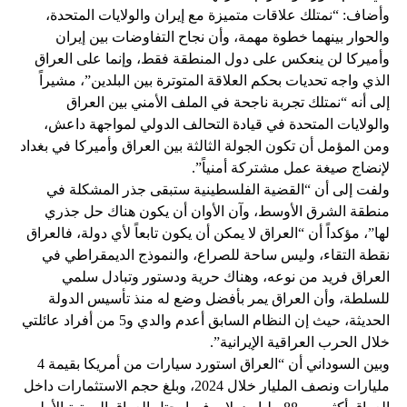
وأضاف: “نمتلك علاقات متميزة مع إيران والولايات المتحدة،
والحوار بينهما خطوة مهمة، وأن نجاح التفاوضات بين إيران
وأميركا لن ينعكس على دول المنطقة فقط، وإنما على العراق
الذي واجه تحديات بحكم العلاقة المتوترة بين البلدين”، مشيراً
إلى أنه “نمتلك تجربة ناجحة في الملف الأمني بين العراق
والولايات المتحدة في قيادة التحالف الدولي لمواجهة داعش،
ومن المؤمل أن تكون الجولة الثالثة بين العراق وأميركا في بغداد
لإنضاج صيغة عمل مشتركة أمنياً”.
ولفت إلى أن “القضية الفلسطينية ستبقى جذر المشكلة في
منطقة الشرق الأوسط، وآن الأوان أن يكون هناك حل جذري
لها”، مؤكداً أن “العراق لا يمكن أن يكون تابعاً لأي دولة، فالعراق
نقطة التقاء، وليس ساحة للصراع، والنموذج الديمقراطي في
العراق فريد من نوعه، وهناك حرية ودستور وتبادل سلمي
للسلطة، وأن العراق يمر بأفضل وضع له منذ تأسيس الدولة
الحديثة، حيث إن النظام السابق أعدم والدي و5 من أفراد عائلتي
خلال الحرب العراقية الإيرانية”.
وبين السوداني أن “العراق استورد سيارات من أمريكا بقيمة 4
مليارات ونصف المليار خلال 2024، وبلغ حجم الاستثمارات داخل