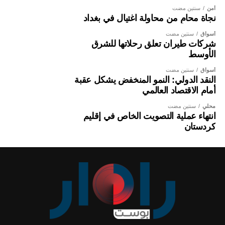
أمن
سنتين مضت
نجاة محامٍ من محاولة اغتيال في بغداد
أسواق
سنتين مضت
شركات طيران تعلق رحلاتها للشرق
الأوسط
أسواق
سنتين مضت
النقد الدولي: النمو المنخفض يشكل عقبة
أمام الاقتصاد العالمي
محلي
سنتين مضت
انتهاء عملية التصويت الخاص في إقليم
كردستان