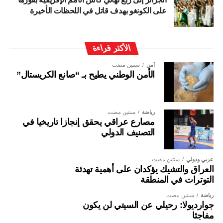
على الكونغو بهدف قاتل في اللحظات الأخيرة
الأكثر قراءة
أمن
سنتين مضت
الأمن الوطني يطيح بـ “صانع الكريستال”
رياضة
سنتين مضت
مصارع عراقي يحقق إنجازا تاريخيا في
التصنيف الدولي
عربي ودولي
سنتين مضت
العراق والتشيك يؤكدان على أهمية تهدئة
التوترات في المنطقة
رياضة
سنتين مضت
جوارديولا: رحيلي عن السيتي لن يكون
مفاجئا