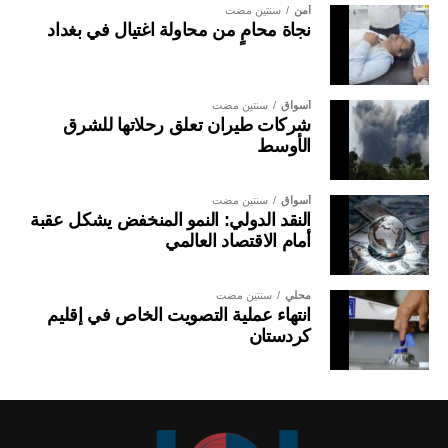
أمن
سنتين مضت
نجاة محامٍ من محاولة اغتيال في بغداد
أسواق
سنتين مضت
شركات طيران تعلق رحلاتها للشرق
الأوسط
أسواق
سنتين مضت
النقد الدولي: النمو المنخفض يشكل عقبة
أمام الاقتصاد العالمي
محلي
سنتين مضت
انتهاء عملية التصويت الخاص في إقليم
كردستان