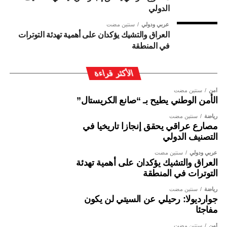
الدولي
عربي ودولي
سنتين مضت
العراق والتشيك يؤكدان على أهمية تهدئة التوترات
في المنطقة
الأكثر قراءة
أمن
سنتين مضت
الأمن الوطني يطيح بـ “صانع الكريستال”
رياضة
سنتين مضت
مصارع عراقي يحقق إنجازا تاريخيا في
التصنيف الدولي
عربي ودولي
سنتين مضت
العراق والتشيك يؤكدان على أهمية تهدئة
التوترات في المنطقة
رياضة
سنتين مضت
جوارديولا: رحيلي عن السيتي لن يكون
مفاجئا
أمن
سنتين مضت