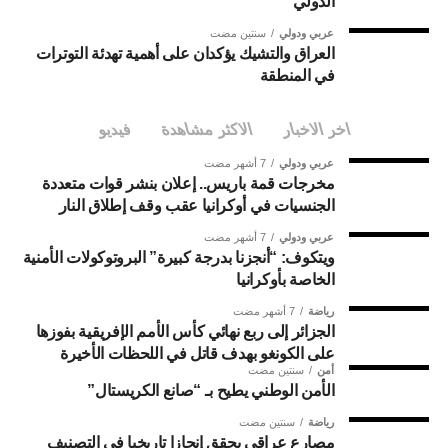
الدولي
عربي ودولي
سنتين مضت
العراق والتشيك يؤكدان على أهمية تهدئة التوترات
في المنطقة
اخر الاخبار
الاكثر مشاهدة
فيديو
عربي ودولي
7 أشهر مضت
مخرجات قمة باريس.. إعلان بنشر قوات متعددة
الجنسيات في أوكرانيا عقب وقف إطلاق النار
عربي ودولي
7 أشهر مضت
ويتكوف: “أنجزنا بدرجة كبيرة” البروتوكولات الأمنية
الخاصة بأوكرانيا
رياضة
7 أشهر مضت
الجزائر إلى ربع نهائي كأس الأمم الإفريقية بفوزها
على الكونغو بهدف قاتل في اللحظات الأخيرة
أمن
سنتين مضت
الأمن الوطني يطيح بـ “صانع الكريستال”
رياضة
سنتين مضت
مصارع عراقي يحقق إنجازا تاريخيا في التصنيف