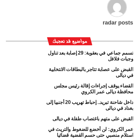
radar posts
مواضيع قد تعجبك
تسمم جماعي في بعقوبة: 29 إصابة بعد تناول
وجبات فلافل
القبض على عصابة تتاجر بالبطاقات الانتخابية
في ديالى
القضاء يوقف إجراءات إقالة رئيس مجلس
محافظة ديالى عمر الكروي
داخل شاحنة تبريد.. إحباط تهريب 20 أجنبيا إلى
بغداد في ديالى
القبض على متهم باغتصاب طفلة في ديالى
عمر الكروي: لن أخضع للضغوط والتريث في
استلام منصبي حتى حسم القضية قضائيا