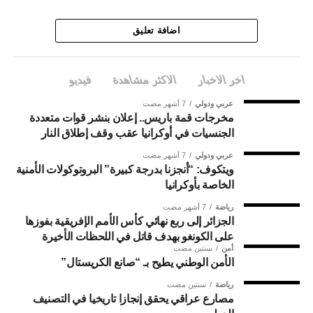
اضافة تعليق
اخر الاخبار
الاكثر مشاهدة
فيديو
عربي ودولي
7 أشهر مضت
مخرجات قمة باريس.. إعلان بنشر قوات متعددة
الجنسيات في أوكرانيا عقب وقف إطلاق النار
عربي ودولي
7 أشهر مضت
ويتكوف: “أنجزنا بدرجة كبيرة” البروتوكولات الأمنية
الخاصة بأوكرانيا
رياضة
7 أشهر مضت
الجزائر إلى ربع نهائي كأس الأمم الإفريقية بفوزها
على الكونغو بهدف قاتل في اللحظات الأخيرة
أمن
سنتين مضت
الأمن الوطني يطيح بـ “صانع الكريستال”
رياضة
سنتين مضت
مصارع عراقي يحقق إنجازا تاريخيا في التصنيف