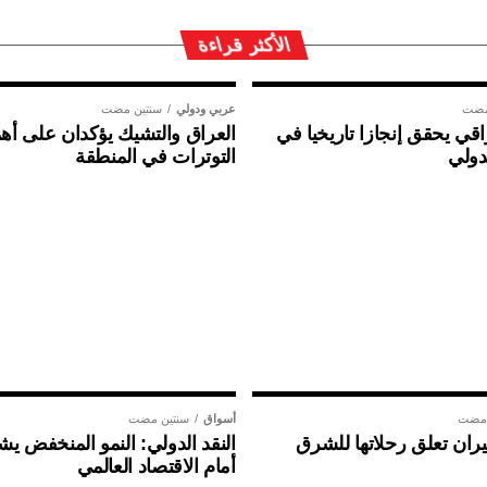
الأكثر قراءة
مضت
عربي ودولي
سنتين مضت
ي يحقق إنجازا تاريخيا في
العراق والتشيك يؤكدان على أهم
دولي
التوترات في المنطقة
 مضت
أسواق
سنتين مضت
ان تعلق رحلاتها للشرق
النقد الدولي: النمو المنخفض ي
أمام الاقتصاد العالمي