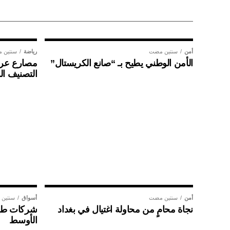
أمن
سنتين مضت
رياضة
سنتين 
الأمن الوطني يطيح بـ “صانع الكريستال”
مصارع عراق
التصنيف ال
أمن
سنتين مضت
أسواق
سنتين
نجاة محامٍ من محاولة اغتيال في بغداد
شركات طير
الأوسط