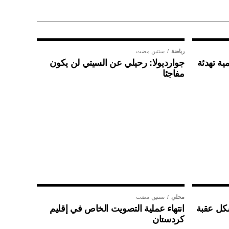
رياضة
سنتين مضت
ية تهدئة
جوارديولا: رحيلي عن السيتي لن يكون
مفاجئا
محلي
سنتين مضت
شكل عقبة
انتهاء عملية التصويت الخاص في إقليم
كردستان