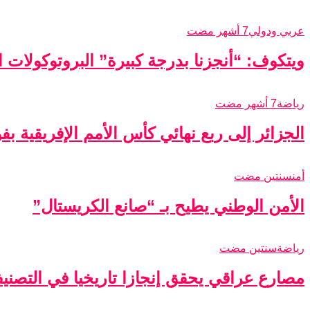
عربي ودولي
7 أشهر مضت
ويتكوف: “أنجزنا بدرجة كبيرة” البروتوكولات الأ
رياضة
7 أشهر مضت
الجزائر إلى ربع نهائي كأس الأمم الإفريقية ب
أمن
سنتين مضت
الأمن الوطني يطيح بـ “صانع الكريستال”
رياضة
سنتين مضت
مصارع عراقي يحقق إنجازا تاريخيا في التصني