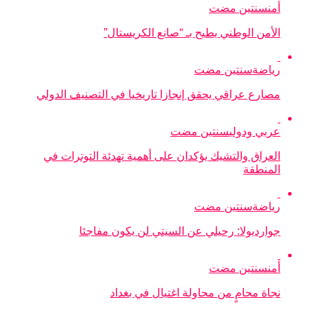
أمن
سنتين مضت
الأمن الوطني يطيح بـ “صانع الكريستال”
رياضة
سنتين مضت
مصارع عراقي يحقق إنجازا تاريخيا في التصنيف الدولي
عربي ودولي
سنتين مضت
العراق والتشيك يؤكدان على أهمية تهدئة التوترات في
المنطقة
رياضة
سنتين مضت
جوارديولا: رحيلي عن السيتي لن يكون مفاجئا
أمن
سنتين مضت
نجاة محامٍ من محاولة اغتيال في بغداد