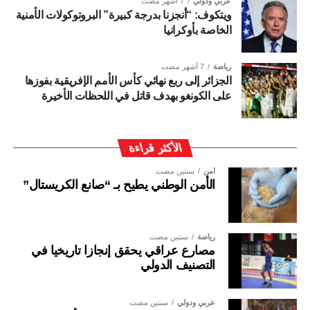
عربي ودولي
7 أشهر مضت
ويتكوف: “أنجزنا بدرجة كبيرة” البروتوكولات الأمنية
الخاصة بأوكرانيا
رياضة
7 أشهر مضت
الجزائر إلى ربع نهائي كأس الأمم الإفريقية بفوزها
على الكونغو بهدف قاتل في اللحظات الأخيرة
الأكثر قراءة
أمن
سنتين مضت
الأمن الوطني يطيح بـ “صانع الكريستال”
رياضة
سنتين مضت
مصارع عراقي يحقق إنجازا تاريخيا في
التصنيف الدولي
عربي ودولي
سنتين مضت