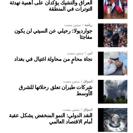
العراق والتشيك يؤكدان على أهمية تهدئة
التوترات في المنطقة
رياضة
سنتين مضت
جوارديولا: رحيلي عن السيتي لن يكون
مفاجئا
أمن
سنتين مضت
نجاة محامٍ من محاولة اغتيال في بغداد
أسواق
سنتين مضت
شركات طيران تعلق رحلاتها للشرق
الأوسط
أسواق
سنتين مضت
النقد الدولي: النمو المنخفض يشكل عقبة
أمام الاقتصاد العالمي