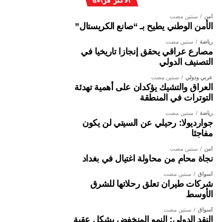
أمن
سنتين مضت
الأمن الوطني يطيح بـ “صانع الكريستال”
رياضة
سنتين مضت
مصارع عراقي يحقق إنجازا تاريخيا في
التصنيف الدولي
عربي ودولي
سنتين مضت
العراق والتشيك يؤكدان على أهمية تهدئة
التوترات في المنطقة
رياضة
سنتين مضت
جوارديولا: رحيلي عن السيتي لن يكون
مفاجئا
أمن
سنتين مضت
نجاة محامٍ من محاولة اغتيال في بغداد
أسواق
سنتين مضت
شركات طيران تعلق رحلاتها للشرق
الأوسط
أسواق
سنتين مضت
النقد الدولي: النمو المنخفض يشكل عقبة