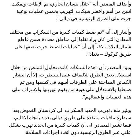
وأضاف المصدر، أنه “خلال نيسان الجاري، تم الإطاحة وتفكيك
اثنين من أهم واخطر شبكات التهريب بخمس عمليات نوعية
جرت على الطرق الرئيسية في ديالى”.
وأشار إلى أنه “تم ضبط كميات كبيرة من السكراب من مختلف
المعادن التي كان يراد نقلها إلى مناطق محددة ضمن قاطع
شمال البلاد”، لافتاً إلى أن “عمليات الضبط جرت نصفها على
طريق كركوك – بغداد”.
وبين المصدر، أن “هذه الشبكات كانت تحاول التملص من خلال
استغلال بعض الطرق للالتفاف على السيطرات، إلا أن انتشار
الكمائن المفاجئة على الطرقات أسهم في كشفها ومن ثم
ضبطها والاستدلال على هوية من يقوم بتهريبها والإشراف على
هذه العمليات واعتقالهم”.
ويثير ملف تهريب الحديد السكراب الى كردستان الغموض بعد
سيطرة مافيات متنفذة على طريق ديالى بغداد باتجاه الاقليم،
فيما تشير المصادر الى ان كميات كبيرة من الحديد تهرب بشكل
علني عبر الطرق الرئيسية دون اتخاذ اجراءات السلامة.