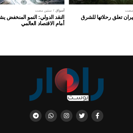
 مضت
أسواق
سنتين مضت
ان تعلق رحلاتها للشرق
النقد الدولي: النمو المنخفض ي
أمام الاقتصاد العالمي