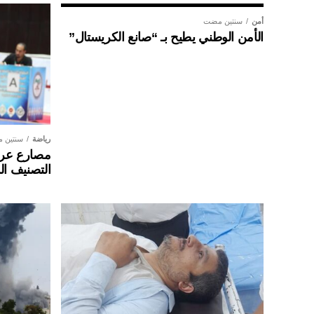
أمن
سنتين مضت
الأمن الوطني يطيح بـ “صانع الكريستال”
رياضة
سنتين 
مصارع عراق
التصنيف ال