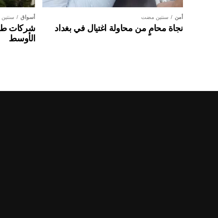
أمن
سنتين مضت
أسواق
سنتين
نجاة محامٍ من محاولة اغتيال في بغداد
شركات طير
الأوسط