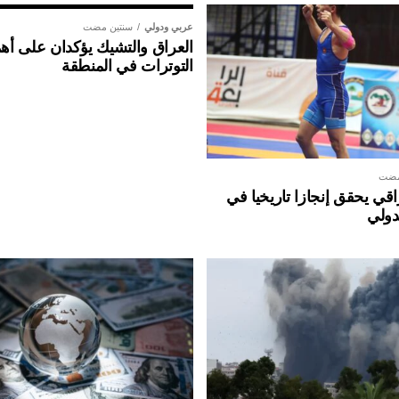
عربي ودولي
سنتين مضت
العراق والتشيك يؤكدان على أهم
التوترات في المنطقة
مضت
ي يحقق إنجازا تاريخيا في
دولي