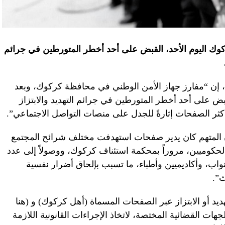
وك اليوم الأحد، القبض على أحد أخطر المتورطين في جرائم
”، إن “مفارز جهاز الأمن الوطني في محافظة كركوك، وبعد
بض على أحد أخطر المتورطين في جرائم التهديد والابتزاز
ء أكثر الصفحات إثارةً للجدل على منصات التواصل الاجتماعي”.
ن المتهم كان يدير صفحات استهدفت مختلف شرائح المجتمع
الحكوميين، مروراً بمحكمة استئناف كركوك، ووصولاً إلى عدد
واب، وأكاديميين وأطباء، ما تسبب بإلحاق أضرار نفسية
ث”.
ديد أو الابتزاز عبر الصفحات المسماة (أهل كركوك) و (هنا
ت القضائية المختصة، لاتخاذ الإجراءات القانونية اللازمة