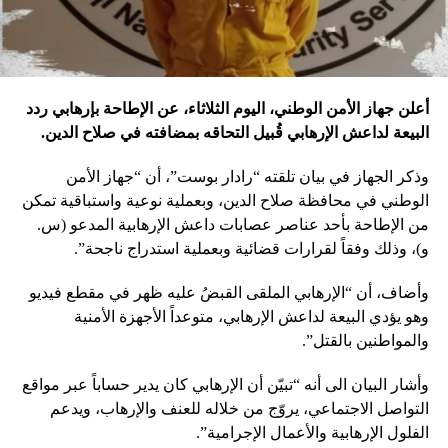
أعلن جهاز الأمن الوطني، اليوم الثلاثاء، عن الإطاحة بإرهابي ردد
البيعة لداعش الإرهابي قُبيل التحاقه بمضافته في صلاح الدين.
وذكر الجهاز في بيان تلقته “رادار بوست”، أن “جهاز الأمن
الوطني في محافظة صلاح الدين، وبعملية نوعية واستباقية تمكن
من الإطاحة بأحد عناصر عصابات داعش الإرهابية المدعو (س.
و)، وذلك وفقاً لقرارات قضائية وبعملية استدراج ناجحة”.
وأضاف، أن “الإرهابي الملقى القبضُ عليه ظهر في مقطع فيديو
وهو يؤدي البيعة لداعش الإرهابي، متوعداً الأجهزة الأمنية
والمواطنين بالقتل”.
وأشار البيان الى أنه “تبيّن أن الإرهابي كان يدير حساباً عبر مواقع
التواصل الاجتماعي، يروّج من خلاله للعنف والإرهاب، ويدعم
الفلول الإرهابية والأعمال الإجرامية”.