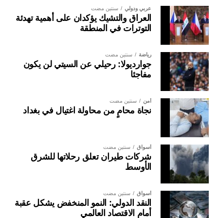
عربي ودولي
سنتين مضت
العراق والتشيك يؤكدان على أهمية تهدئة
التوترات في المنطقة
رياضة
سنتين مضت
جوارديولا: رحيلي عن السيتي لن يكون
مفاجئا
أمن
سنتين مضت
نجاة محامٍ من محاولة اغتيال في بغداد
أسواق
سنتين مضت
شركات طيران تعلق رحلاتها للشرق
الأوسط
أسواق
سنتين مضت
النقد الدولي: النمو المنخفض يشكل عقبة
أمام الاقتصاد العالمي