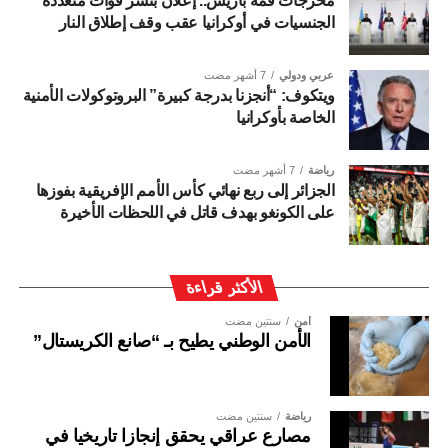
مخرجات قمة باريس.. إعلان بنشر قوات متعددة
الجنسيات في أوكرانيا عقب وقف إطلاق النار
عربي ودولي
7 أشهر مضت
ويتكوف: “أنجزنا بدرجة كبيرة” البروتوكولات الأمنية
الخاصة بأوكرانيا
رياضة
7 أشهر مضت
الجزائر إلى ربع نهائي كأس الأمم الإفريقية بفوزها
على الكونغو بهدف قاتل في اللحظات الأخيرة
الأكثر قراءة
أمن
سنتين مضت
الأمن الوطني يطيح بـ “صانع الكريستال”
رياضة
سنتين مضت
مصارع عراقي يحقق إنجازا تاريخيا في