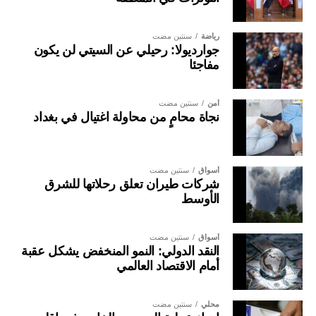
رياضة
سنتين مضت
جوارديولا: رحيلي عن السيتي لن يكون
مفاجئا
أمن
سنتين مضت
نجاة محامٍ من محاولة اغتيال في بغداد
أسواق
سنتين مضت
شركات طيران تعلق رحلاتها للشرق
الأوسط
أسواق
سنتين مضت
النقد الدولي: النمو المنخفض يشكل عقبة
أمام الاقتصاد العالمي
محلي
سنتين مضت