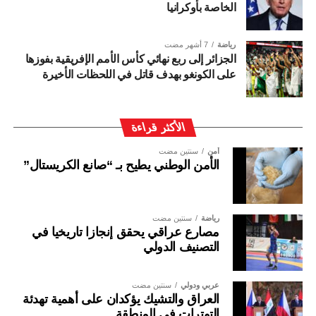
الخاصة بأوكرانيا
رياضة
7 أشهر مضت
الجزائر إلى ربع نهائي كأس الأمم الإفريقية بفوزها
على الكونغو بهدف قاتل في اللحظات الأخيرة
الأكثر قراءة
أمن
سنتين مضت
الأمن الوطني يطيح بـ “صانع الكريستال”
رياضة
سنتين مضت
مصارع عراقي يحقق إنجازا تاريخيا في
التصنيف الدولي
عربي ودولي
سنتين مضت
العراق والتشيك يؤكدان على أهمية تهدئة
التوترات في المنطقة