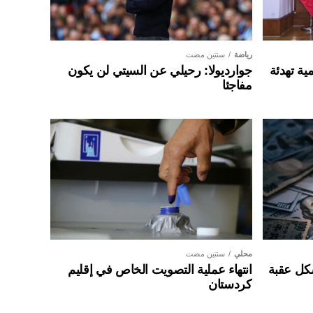
رياضة
سنتين مضت
ية تهدئة
جوارديولا: رحيلي عن السيتي لن يكون
مفاجئا
محلي
سنتين مضت
شكل عقبة
انتهاء عملية التصويت الخاص في إقليم
كردستان