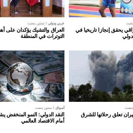
مضت
عربي ودولي
سنتين مضت
ي يحقق إنجازا تاريخيا في
العراق والتشيك يؤكدان على أهم
دولي
التوترات في المنطقة
 مضت
أسواق
سنتين مضت
ان تعلق رحلاتها للشرق
النقد الدولي: النمو المنخفض ي
أمام الاقتصاد العالمي