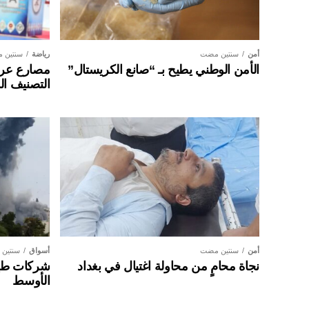
أمن
سنتين مضت
رياضة
سنتين 
الأمن الوطني يطيح بـ “صانع الكريستال”
مصارع عراق
التصنيف ال
أمن
سنتين مضت
أسواق
سنتين
نجاة محامٍ من محاولة اغتيال في بغداد
شركات طير
الأوسط