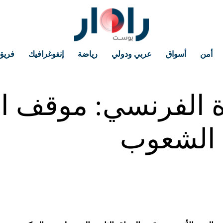
أمن
أسواق
عربي ودولي
رياضة
إنفوغرافيك
فريق
 الفرنسي: موقف ال
 الشعوب