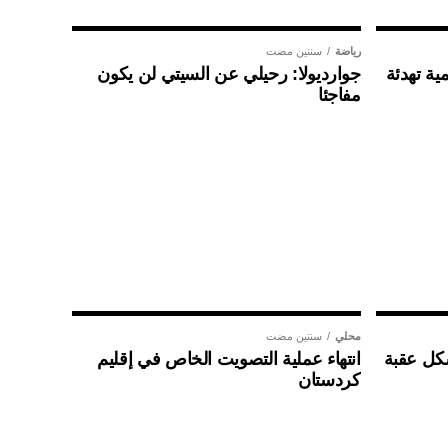
رياضة
سنتين مضت
ية تهدئة
جوارديولا: رحيلي عن السيتي لن يكون
مفاجئا
محلي
سنتين مضت
شكل عقبة
انتهاء عملية التصويت الخاص في إقليم
كردستان