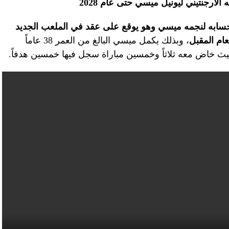
الأرجنتيني ليونيل ميسي حتى عام 2028
حسابه لنجمه ميسي وهو يوقع على عقد في الملعب الجديد
عام المقبل
، وبذلك يكمل ميسي البالغ من العمر 38 عاماً