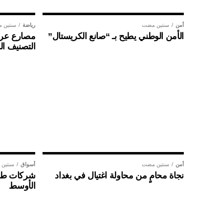
أمن
سنتين مضت
رياضة
سنتين 
الأمن الوطني يطيح بـ “صانع الكريستال”
مصارع عراق
التصنيف ال
أمن
سنتين مضت
أسواق
سنتين
نجاة محامٍ من محاولة اغتيال في بغداد
شركات طير
الأوسط