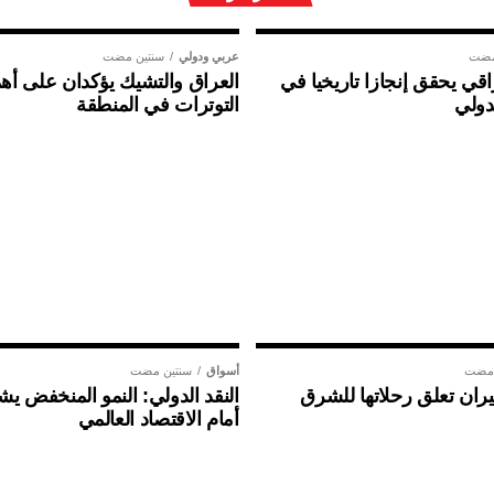
مضت
عربي ودولي
سنتين مضت
ي يحقق إنجازا تاريخيا في
العراق والتشيك يؤكدان على أهم
دولي
التوترات في المنطقة
 مضت
أسواق
سنتين مضت
ان تعلق رحلاتها للشرق
النقد الدولي: النمو المنخفض ي
أمام الاقتصاد العالمي